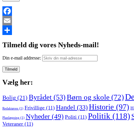
Facebook
Email
Share
Tilmeld dig vores Nyheds-mail!
Din e-mail addresse:
Vælg her:
De
Børn og skole
(72)
Byrådet
(53)
Bolig
(21)
Historie
(97)
Handel
(33)
Frivillige
(11)
H
Redaktøren
(1)
Politik
(118)
Nyheder
(49)
Politi
(11)
Planlægning
(1)
Veteraner
(11)