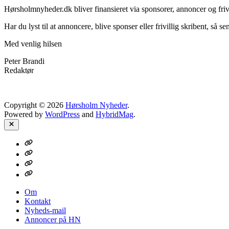
Hørsholmnyheder.dk bliver finansieret via sponsorer, annoncer og frivi
Har du lyst til at annoncere, blive sponser eller frivillig skribent, så s
Med venlig hilsen
Peter Brandi
Redaktør
Copyright © 2026
Hørsholm Nyheder
.
Powered by
WordPress
and
HybridMag
.
Close
Om
Kontakt
Nyheds-
mail
Annoncer
på
HN
Om
Kontakt
Nyheds-mail
Annoncer på HN