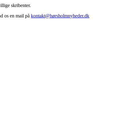
llige skribenter.
end os en mail på
kontakt@hørsholmnyheder.dk