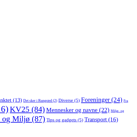
Foreninger
(24)
nktet
(13)
Diverse
(5)
Det sker i Rungsted
(2)
Fra
6)
KV25
(84)
Mennesker og navne
(22)
Miljø- og
 og Miljø
(87)
Transport
(16)
Tips og gadgets
(5)