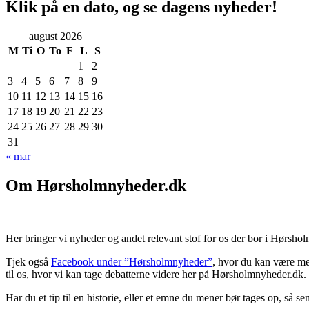
Klik på en dato, og se dagens nyheder!
august 2026
M
Ti
O
To
F
L
S
1
2
3
4
5
6
7
8
9
10
11
12
13
14
15
16
17
18
19
20
21
22
23
24
25
26
27
28
29
30
31
« mar
Om Hørsholmnyheder.dk
Her bringer vi nyheder og andet relevant stof for os der bor i Hørshol
Tjek også
Facebook under ”Hørsholmnyheder”
, hvor du kan være med
til os, hvor vi kan tage debatterne videre her på Hørsholmnyheder.dk.
Har du et tip til en historie, eller et emne du mener bør tages op, så s