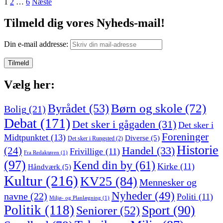
Indlægsinddeling
1
2
…
6
Næste
Tilmeld dig vores Nyheds-mail!
Din e-mail addresse:
Vælg her:
Børn og skole
(72)
Byrådet
(53)
Bolig
(21)
Debat
(171)
Det sker i gågaden
(31)
Det sker i
Foreninger
Midtpunktet
(13)
Diverse
(5)
Det sker i Rungsted
(2)
Historie
Handel
(33)
(24)
Frivillige
(11)
Fra Redaktøren
(1)
(97)
Kend din by
(61)
Kirke
(11)
Håndværk
(5)
Kultur
(216)
KV25
(84)
Mennesker og
Nyheder
(49)
navne
(22)
Politi
(11)
Miljø- og Planlægning
(1)
Politik
(118)
Sport
(90)
Seniorer
(52)