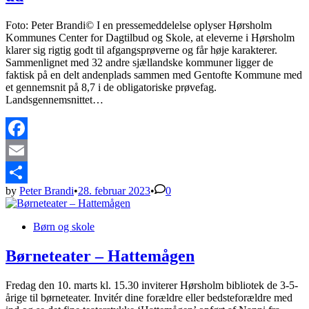
Foto: Peter Brandi© I en pressemeddelelse oplyser Hørsholm
Kommunes Center for Dagtilbud og Skole, at eleverne i Hørsholm
klarer sig rigtig godt til afgangsprøverne og får høje karakterer.
Sammenlignet med 32 andre sjællandske kommuner ligger de
faktisk på en delt andenplads sammen med Gentofte Kommune med
et gennemsnit på 8,7 i de obligatoriske prøvefag.
Landsgennemsnittet…
Facebook
Email
by
Peter Brandi
•
28. februar 2023
•
0
Share
Posted
Børn og skole
in
Børneteater – Hattemågen
Fredag den 10. marts kl. 15.30 inviterer Hørsholm bibliotek de 3-5-
årige til børneteater. Invitér dine forældre eller bedsteforældre med