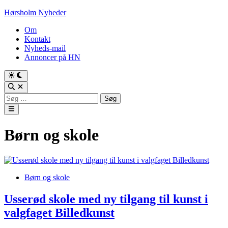
Skip
Hørsholm Nyheder
to
Om
content
Kontakt
Nyheds-mail
Annoncer på HN
Søg
efter:
Main
Menu
Børn og skole
Posted
Børn og skole
in
Usserød skole med ny tilgang til kunst i
valgfaget Billedkunst