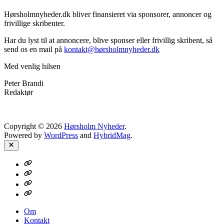
Hørsholmnyheder.dk bliver finansieret via sponsorer, annoncer og
frivillige skribenter.
Har du lyst til at annoncere, blive sponser eller frivillig skribent, så
send os en mail på
kontakt@hørsholmnyheder.dk
Med venlig hilsen
Peter Brandi
Redaktør
Copyright © 2026
Hørsholm Nyheder
.
Powered by
WordPress
and
HybridMag
.
Close
Om
Kontakt
Nyheds-
mail
Annoncer
på
HN
Om
Kontakt