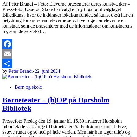
Af Peter Brandi – Foto: Eleverne præsenterer deres kunstværker –
Pressefoto. Usserød Skole har valgt en ny tilgang til valgfaget
Billedkunst, hvor de inddrager lokalsamfundet, så kunst også har en
betydning for andre end eleverne selv. Hver uge har eleverne en
kunstner, som de præsenterer med de informationer om kunstnerens
liv, som de selv skal…
Facebook
Email
by
Peter Brandi
•
22. juni 2024
Share
Posted
Børn og skole
in
Børneteater – (h)OP på Hørsholm
Bibliotek
Pressefoto Fredag den 19. januar kl. 15.30 inviterer Hørsholm
bibliotek de 2-5- årige til børneteater. Sally drømmer om at flyve,
svæve rundt og se ned på hele verden. Men når hun tager tilløb og