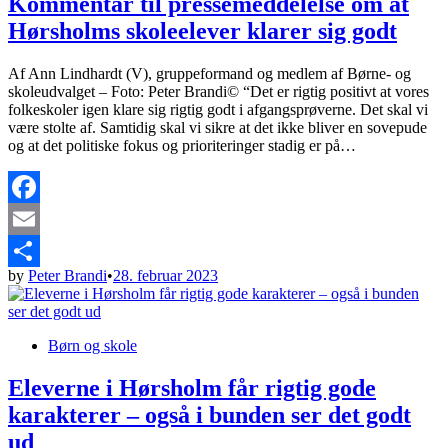
Kommentar til pressemeddelelse om at
Hørsholms skoleelever klarer sig godt
Af Ann Lindhardt (V), gruppeformand og medlem af Børne- og
skoleudvalget – Foto: Peter Brandi© “Det er rigtig positivt at vores
folkeskoler igen klare sig rigtig godt i afgangsprøverne. Det skal vi
være stolte af. Samtidig skal vi sikre at det ikke bliver en sovepude
og at det politiske fokus og prioriteringer stadig er på…
Facebook
Email
by
Peter Brandi
•
28. februar 2023
Share
Posted
Børn og skole
in
Eleverne i Hørsholm får rigtig gode
karakterer – også i bunden ser det godt
ud