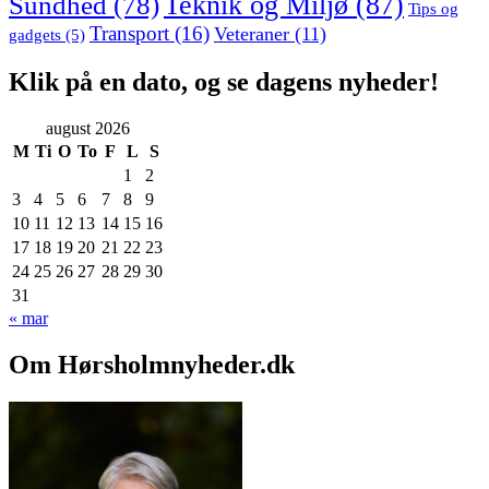
Sundhed
(78)
Teknik og Miljø
(87)
Tips og
Transport
(16)
Veteraner
(11)
gadgets
(5)
Klik på en dato, og se dagens nyheder!
august 2026
M
Ti
O
To
F
L
S
1
2
3
4
5
6
7
8
9
10
11
12
13
14
15
16
17
18
19
20
21
22
23
24
25
26
27
28
29
30
31
« mar
Om Hørsholmnyheder.dk