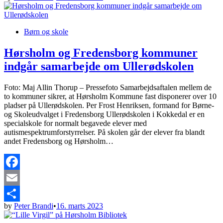
Share
Posted
Børn og skole
in
Hørsholm og Fredensborg kommuner
indgår samarbejde om Ullerødskolen
Foto: Maj Allin Thorup – Pressefoto Samarbejdsaftalen mellem de
to kommuner sikrer, at Hørsholm Kommune fast disponerer over 10
pladser på Ullerødskolen. Per Frost Henriksen, formand for Børne-
og Skoleudvalget i Fredensborg Ullerødskolen i Kokkedal er en
specialskole for normalt begavede elever med
autismespektrumforstyrrelser. På skolen går der elever fra blandt
andet Fredensborg og Hørsholm…
Facebook
Email
by
Peter Brandi
•
16. marts 2023
Share