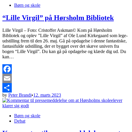
Posted
Børn og skole
in
“Lille Virgil” på Hørsholm Bibliotek
Lille Virgil – Foto: Cristoffer Askman© Kom på Hørsholm
Bibliotek og oplev ”Lille Virgil” af Ole Lund Kirkegaard som lege-
udstilling frem til den 26. maj. Gå på opdagelse i denne fantastiske,
fantasifulde udstilling, der er bygget over det skæve univers fra
bogen “Lille Virgil”. Du kan gå på opdagelse og klæde dig ud. Du
kan…
Facebook
Email
by
Peter Brandi
•
12. marts 2023
Share
Posted
Børn og skole
in
Debat