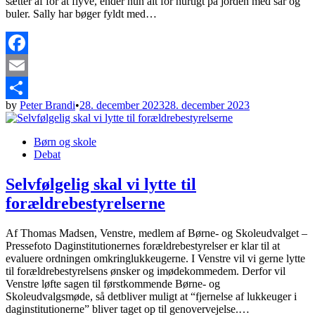
sætter af for at flyve, ender hun alt for hurtigt på jorden med sår og
buler. Sally har bøger fyldt med…
Facebook
Email
by
Peter Brandi
•
28. december 2023
28. december 2023
Share
Posted
Børn og skole
in
Debat
Selvfølgelig skal vi lytte til
forældrebestyrelserne
Af Thomas Madsen, Venstre, medlem af Børne- og Skoleudvalget –
Pressefoto Daginstitutionernes forældrebestyrelser er klar til at
evaluere ordningen omkringlukkeugerne. I Venstre vil vi gerne lytte
til forældrebestyrelsens ønsker og imødekommedem. Derfor vil
Venstre løfte sagen til førstkommende Børne- og
Skoleudvalgsmøde, så detbliver muligt at “fjernelse af lukkeuger i
daginstitutionerne” bliver taget op til genovervejelse.…