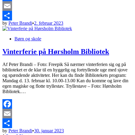
Facebook
Email
by
Peter Brandi
•
2. februar 2023
Share
Posted
Børn og skole
in
Vinterferie på Hørsholm Bibliotek
Af Peter Brandi – Foto: Freepik Så nærmer vinterferien sig og på
biblioteket er de klar til en hyggelig og fortryllende uge med sjove
og spændende aktiviteter. Her kan du finde Bibliotekets program:
Mandag d. 13. februar kl. 10.00-13.00 Kan du komme og lave din
egen magiske og flotte tryllestav. Tryllestave – Foto: Hørsholm
Bibliotek.…
Facebook
Email
by
Peter Brandi
•
30. januar 2023
Share