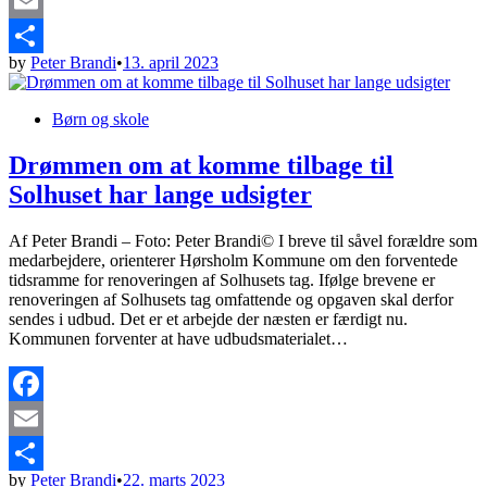
Facebook
Email
by
Peter Brandi
•
13. april 2023
Share
Posted
Børn og skole
in
Drømmen om at komme tilbage til
Solhuset har lange udsigter
Af Peter Brandi – Foto: Peter Brandi© I breve til såvel forældre som
medarbejdere, orienterer Hørsholm Kommune om den forventede
tidsramme for renoveringen af Solhusets tag. Ifølge brevene er
renoveringen af Solhusets tag omfattende og opgaven skal derfor
sendes i udbud. Det er et arbejde der næsten er færdigt nu.
Kommunen forventer at have udbudsmaterialet…
Facebook
Email
by
Peter Brandi
•
22. marts 2023