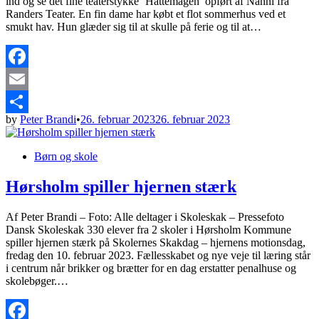
ind og se det fine teaterstykke ‘Hattemågen’ opført af Nanni fra
Randers Teater. En fin dame har købt et flot sommerhus ved et
smukt hav. Hun glæder sig til at skulle på ferie og til at…
Facebook
Email
by
Peter Brandi
•
26. februar 2023
26. februar 2023
Share
Posted
Børn og skole
in
Hørsholm spiller hjernen stærk
Af Peter Brandi – Foto: Alle deltager i Skoleskak – Pressefoto
Dansk Skoleskak 330 elever fra 2 skoler i Hørsholm Kommune
spiller hjernen stærk på Skolernes Skakdag – hjernens motionsdag,
fredag den 10. februar 2023. Fællesskabet og nye veje til læring står
i centrum når brikker og brætter for en dag erstatter penalhuse og
skolebøger.…