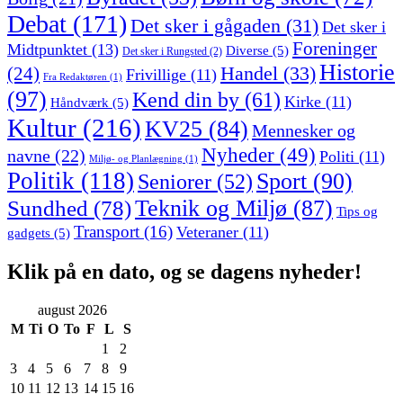
Debat
(171)
Det sker i gågaden
(31)
Det sker i
Foreninger
Midtpunktet
(13)
Diverse
(5)
Det sker i Rungsted
(2)
Historie
Handel
(33)
(24)
Frivillige
(11)
Fra Redaktøren
(1)
(97)
Kend din by
(61)
Kirke
(11)
Håndværk
(5)
Kultur
(216)
KV25
(84)
Mennesker og
Nyheder
(49)
navne
(22)
Politi
(11)
Miljø- og Planlægning
(1)
Politik
(118)
Sport
(90)
Seniorer
(52)
Sundhed
(78)
Teknik og Miljø
(87)
Tips og
Transport
(16)
Veteraner
(11)
gadgets
(5)
Klik på en dato, og se dagens nyheder!
august 2026
M
Ti
O
To
F
L
S
1
2
3
4
5
6
7
8
9
10
11
12
13
14
15
16