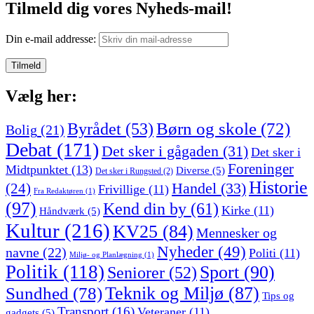
Tilmeld dig vores Nyheds-mail!
Din e-mail addresse:
Vælg her:
Børn og skole
(72)
Byrådet
(53)
Bolig
(21)
Debat
(171)
Det sker i gågaden
(31)
Det sker i
Foreninger
Midtpunktet
(13)
Diverse
(5)
Det sker i Rungsted
(2)
Historie
Handel
(33)
(24)
Frivillige
(11)
Fra Redaktøren
(1)
(97)
Kend din by
(61)
Kirke
(11)
Håndværk
(5)
Kultur
(216)
KV25
(84)
Mennesker og
Nyheder
(49)
navne
(22)
Politi
(11)
Miljø- og Planlægning
(1)
Politik
(118)
Sport
(90)
Seniorer
(52)
Sundhed
(78)
Teknik og Miljø
(87)
Tips og
Transport
(16)
Veteraner
(11)
gadgets
(5)