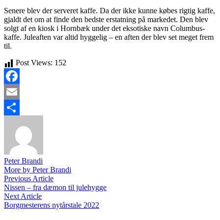
Senere blev der serveret kaffe. Da der ikke kunne købes rigtig kaffe,
gjaldt det om at finde den bedste erstatning på markedet. Den blev
solgt af en kiosk i Hornbæk under det eksotiske navn Columbus-
kaffe. Juleaften var altid hyggelig – en aften der blev set meget frem
til.
Post Views:
152
Facebook
Email
Share
Peter Brandi
More by Peter Brandi
Indlægsnavigation
Previous
Previous Article
article:
Nissen – fra dæmon til julehygge
Next
Next Article
article:
Borgmesterens nytårstale 2022