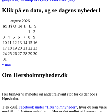
Klik på en dato, og se dagens nyheder!
august 2026
M
Ti
O
To
F
L
S
1
2
3
4
5
6
7
8
9
10
11
12
13
14
15
16
17
18
19
20
21
22
23
24
25
26
27
28
29
30
31
« mar
Om Hørsholmnyheder.dk
Her bringer vi nyheder og andet relevant stof for os der bor i
Hørsholm.
Tjek også
Facebook under ”Hørsholmnyheder”
, hvor du kan være
med til at debattere nyhederne . Her er det muligt at kommentere