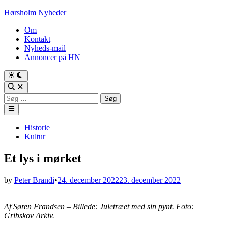
Skip
Hørsholm Nyheder
to
Om
content
Kontakt
Nyheds-mail
Annoncer på HN
Søg
efter:
Main
Menu
Posted
Historie
in
Kultur
Et lys i mørket
by
Peter Brandi
•
24. december 2022
23. december 2022
Af Søren Frandsen – Billede: Juletræet med sin pynt. Foto:
Gribskov Arkiv.