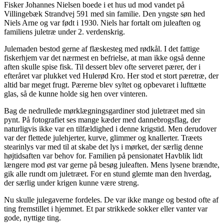
Fisker Johannes Nielsen boede i et hus ud mod vandet på
Villingebæk Strandvej 591 med sin familie. Den yngste søn hed
Niels Arne og var født i 1930. Niels har fortalt om juleaften og
familiens juletræ under 2. verdenskrig.
Julemaden bestod gerne af flæskesteg med rødkål. I det fattige
fiskerhjem var det nærmest en befrielse, at man ikke også denne
aften skulle spise fisk. Til dessert blev ofte serveret pærer, der i
efteråret var plukket ved Hulerød Kro. Her stod et stort pæretræ, der
altid bar meget frugt. Pærerne blev syltet og opbevaret i lufttætte
glas, så de kunne holde sig hen over vinteren.
Bag de nedrullede mørklægningsgardiner stod juletræet med sin
pynt. På fotografiet ses mange kæder med dannebrogsflag, der
naturligvis ikke var en tilfældighed i denne krigstid. Men derudover
var der flettede julehjerter, kurve, glimmer og knallerter. Træets
stearinlys var med til at skabe det lys i mørket, der særlig denne
højtidsaften var behov for. Familien på pensionatet Havblik lidt
længere mod øst var gerne på besøg juleaften. Mens lysene brændte,
gik alle rundt om juletræet. For en stund glemte man den hverdag,
der særlig under krigen kunne være streng.
Nu skulle julegaverne fordeles. De var ikke mange og bestod ofte af
ting fremstillet i hjemmet. Et par strikkede sokker eller vanter var
gode, nyttige ting.