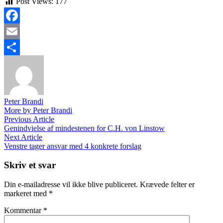
Post Views:
177
Facebook
Email
Share
Peter Brandi
More by Peter Brandi
Indlægsnavigation
Previous
Previous Article
article:
Genindvielse af mindestenen for C.H. von Linstow
Next
Next Article
article:
Venstre tager ansvar med 4 konkrete forslag
Skriv et svar
Din e-mailadresse vil ikke blive publiceret.
Krævede felter er
markeret med
*
Kommentar
*