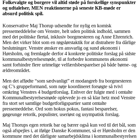
Folkevalgte og borgere vil altid støde på forskellige synspunkter
og udtalelser, MEN reaktionerne på seneste KB-møde er
absurd politisk spil.
Konservative Maj Thorup udsendte for nylig en komisk
pressemeddelelse om Venstre, helt uden politisk indhold, sammen
med det politiske flertal, inklusiv borgmesteren og Anne Ehrenrich.
Men det virker blot som en røgslørstaktik for at distrahere fra dårlige
beslutninger. Venstre ønsker en ansvarlig og sund økonomi i
Hørsholm, og fremlagde derfor 4 konkrete politiske forslag på sidste
kommunalbestyrelsesmøde, til at forbedre kommunens økonomi
samt forhindre flere urimelige velfærdsbesparelser på både børne- og
ældreområdet.
Men det affødte “som sædvanligt” et modangreb fra borgmesteren
og C’s gruppeformand, som nøje koordineret forsøgte så tvivl
omkring Venstres 4 budgetforslag. Enhver der fulgte med i omtalte
Kommunalbestyrelsesmøde oplevede jo en så klar hetz mod Venstre
fra stort set samtlige budgetforligspartier samt omtalte
pressemeddelse. Ord som hokus pokus, fantasi besparelser,
gøgeunge retorik, populister, useriøst og usympatisk forslag.
Maj Thorups egen retorik bar og bærer også kun ved til det bål, som
også afspejles i, at ifølge Danske Kommuner, så er Hørsholm er den
kommune med det dårligste samarbejdsklima i kommunalbestyrelsen