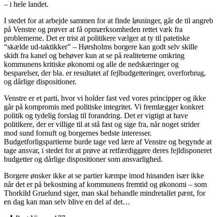
– i hele landet.
I stedet for at arbejde sammen for at finde løsninger, går de til angreb
på Venstre og prøver at få opmærksomheden rettet væk fra
problemerne. Det er trist at politikere vælger at ty til patetiske
“skælde ud-taktikker” – Hørsholms borgere kan godt selv skille
skidt fra kanel og behøver kun at se på realiteterne omkring
kommunens kritiske økonomi og alle de nedskæringer og
besparelser, der bla. er resultatet af fejlbudgetteringer, overforbrug,
og dårlige dispositioner.
Venstre er et parti, hvor vi holder fast ved vores principper og ikke
går på kompromis med politiske integritet. Vi fremlægger konkret
politik og tydelig forslag til forandring. Det er vigtigt at have
politikere, der er villige til at stå fast og sige fra, når noget strider
mod sund fornuft og borgernes bedste interesser.
Budgetforligspartierne burde tage ved lære af Venstre og begynde at
tage ansvar, i stedet for at prøve at retfærdiggøre deres fejldisponeret
budgetter og dårlige dispositioner som ansvarlighed.
Borgere ønsker ikke at se partier kæmpe imod hinanden især ikke
når det er på bekostning af kommunens fremtid og økonomi – som
Thorkild Gruelund siger, man skal behandle mindretallet pænt, for
en dag kan man selv blive en del af det…