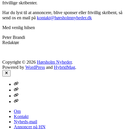
frivillige skribenter.
Har du lyst til at annoncere, blive sponser eller frivillig skribent, så
send os en mail på
kontakt@hørsholmnyheder.dk
Med venlig hilsen
Peter Brandi
Redaktør
Copyright © 2026
Hørsholm Nyheder
.
Powered by
WordPress
and
HybridMag
.
Close
Om
Kontakt
Nyheds-
mail
Annoncer
på
HN
Om
Kontakt
Nyheds-mail
Annoncer på HN