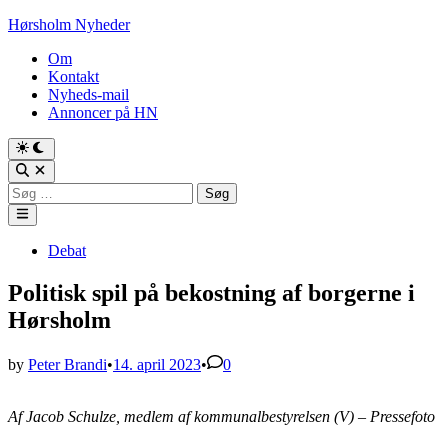
Skip
Hørsholm Nyheder
to
Om
content
Kontakt
Nyheds-mail
Annoncer på HN
Søg
efter:
Main
Menu
Posted
Debat
in
Politisk spil på bekostning af borgerne i
Hørsholm
by
Peter Brandi
•
14. april 2023
•
0
Af Jacob Schulze, medlem af kommunalbestyrelsen (V) – Pressefoto