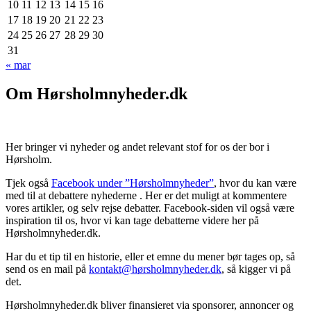
10
11
12
13
14
15
16
17
18
19
20
21
22
23
24
25
26
27
28
29
30
31
« mar
Om Hørsholmnyheder.dk
Her bringer vi nyheder og andet relevant stof for os der bor i
Hørsholm.
Tjek også
Facebook under ”Hørsholmnyheder”
, hvor du kan være
med til at debattere nyhederne . Her er det muligt at kommentere
vores artikler, og selv rejse debatter. Facebook-siden vil også være
inspiration til os, hvor vi kan tage debatterne videre her på
Hørsholmnyheder.dk.
Har du et tip til en historie, eller et emne du mener bør tages op, så
send os en mail på
kontakt@hørsholmnyheder.dk
, så kigger vi på
det.
Hørsholmnyheder.dk bliver finansieret via sponsorer, annoncer og