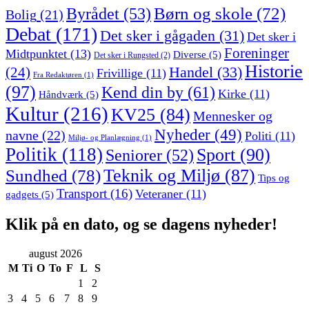
Børn og skole
(72)
Byrådet
(53)
Bolig
(21)
Debat
(171)
Det sker i gågaden
(31)
Det sker i
Foreninger
Midtpunktet
(13)
Diverse
(5)
Det sker i Rungsted
(2)
Historie
Handel
(33)
(24)
Frivillige
(11)
Fra Redaktøren
(1)
(97)
Kend din by
(61)
Kirke
(11)
Håndværk
(5)
Kultur
(216)
KV25
(84)
Mennesker og
Nyheder
(49)
navne
(22)
Politi
(11)
Miljø- og Planlægning
(1)
Politik
(118)
Sport
(90)
Seniorer
(52)
Sundhed
(78)
Teknik og Miljø
(87)
Tips og
Transport
(16)
Veteraner
(11)
gadgets
(5)
Klik på en dato, og se dagens nyheder!
august 2026
M
Ti
O
To
F
L
S
1
2
3
4
5
6
7
8
9