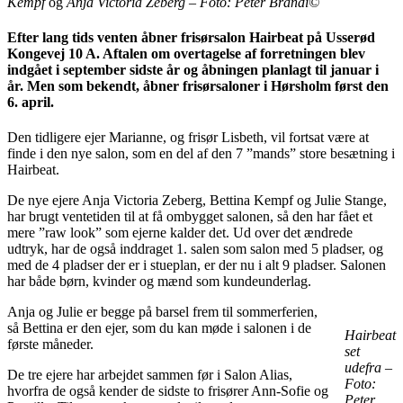
Kempf
og
Anja Victoria Zeberg
–
Foto: Peter Brandi©
Efter lang tids venten åbner frisørsalon Hairbeat på Usserød
Kongevej 10 A. Aftalen om overtagelse af forretningen blev
indgået i september sidste år og åbningen planlagt til januar i
år. Men som bekendt, åbner frisørsaloner i Hørsholm først den
6. april.
Den tidligere ejer Marianne, og frisør Lisbeth, vil fortsat være at
finde i den nye salon, som en del af den 7 ”mands” store besætning i
Hairbeat.
De nye ejere Anja Victoria Zeberg, Bettina Kempf og Julie Stange,
har brugt ventetiden til at få ombygget salonen, så den har fået et
mere ”raw look” som ejerne kalder det. Ud over det ændrede
udtryk, har de også inddraget 1. salen som salon med 5 pladser, og
med de 4 pladser der er i stueplan, er der nu i alt 9 pladser. Salonen
har både børn, kvinder og mænd som kundeunderlag.
Anja og Julie er begge på barsel frem til sommerferien,
så Bettina er den ejer, som du kan møde i salonen i de
Hairbeat
første måneder.
set
udefra –
De tre ejere har arbejdet sammen før i Salon Alias,
Foto:
hvorfra de også kender de sidste to frisører Ann-Sofie og
Peter