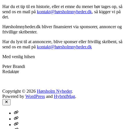
Har du et tip til en historie, eller et emne du mener bør tages op, så
send os en mail på
kontakt@hørsholmnyheder.dk
, så kigger vi på
det.
Hørsholmnyheder.dk bliver finansieret via sponsorer, annoncer og
frivillige skribenter.
Har du lyst til at annoncere, blive sponser eller frivillig skribent, så
send os en mail på
kontakt@hørsholmnyheder.dk
Med venlig hilsen
Peter Brandi
Redaktør
Copyright © 2026
Hørsholm Nyheder
.
Powered by
WordPress
and
HybridMag
.
Close
Om
Kontakt
Nyheds-
mail