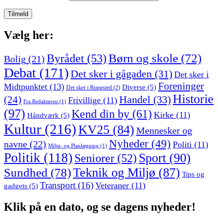
Vælg her:
Børn og skole
(72)
Byrådet
(53)
Bolig
(21)
Debat
(171)
Det sker i gågaden
(31)
Det sker i
Foreninger
Midtpunktet
(13)
Diverse
(5)
Det sker i Rungsted
(2)
Historie
Handel
(33)
(24)
Frivillige
(11)
Fra Redaktøren
(1)
(97)
Kend din by
(61)
Kirke
(11)
Håndværk
(5)
Kultur
(216)
KV25
(84)
Mennesker og
Nyheder
(49)
navne
(22)
Politi
(11)
Miljø- og Planlægning
(1)
Politik
(118)
Sport
(90)
Seniorer
(52)
Sundhed
(78)
Teknik og Miljø
(87)
Tips og
Transport
(16)
Veteraner
(11)
gadgets
(5)
Klik på en dato, og se dagens nyheder!