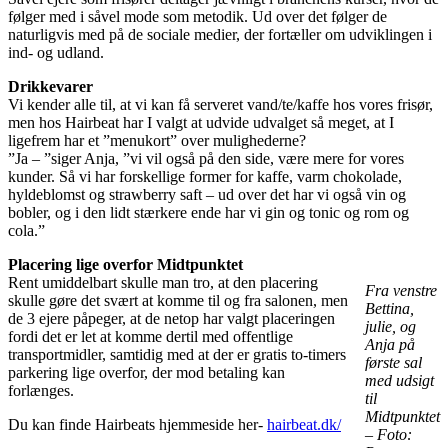
følger med i såvel mode som metodik. Ud over det følger de
naturligvis med på de sociale medier, der fortæller om udviklingen i
ind- og udland.
Drikkevarer
Vi kender alle til, at vi kan få serveret vand/te/kaffe hos vores frisør,
men hos Hairbeat har I valgt at udvide udvalget så meget, at I
ligefrem har et ”menukort” over mulighederne?
”Ja – ”siger Anja, ”vi vil også på den side, være mere for vores
kunder. Så vi har forskellige former for kaffe, varm chokolade,
hyldeblomst og strawberry saft – ud over det har vi også vin og
bobler, og i den lidt stærkere ende har vi gin og tonic og rom og
cola.”
Placering lige overfor Midtpunktet
Rent umiddelbart skulle man tro, at den placering
Fra venstre
skulle gøre det svært at komme til og fra salonen, men
Bettina,
de 3 ejere påpeger, at de netop har valgt placeringen
julie, og
fordi det er let at komme dertil med offentlige
Anja på
transportmidler, samtidig med at der er gratis to-timers
første sal
parkering lige overfor, der mod betaling kan
med udsigt
forlænges.
til
Midtpunktet
Du kan finde Hairbeats hjemmeside her-
hairbeat.dk/
– Foto: