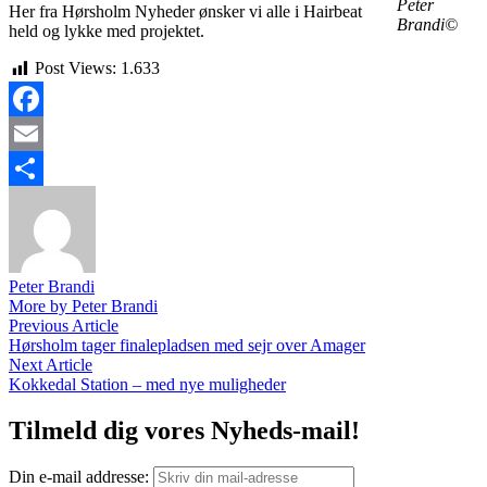
Peter
Her fra Hørsholm Nyheder ønsker vi alle i Hairbeat
Brandi©
held og lykke med projektet.
Post Views:
1.633
Facebook
Email
Share
Peter Brandi
More by Peter Brandi
Indlægsnavigation
Previous
Previous Article
article:
Hørsholm tager finalepladsen med sejr over Amager
Next
Next Article
article:
Kokkedal Station – med nye muligheder
Tilmeld dig vores Nyheds-mail!
Din e-mail addresse: