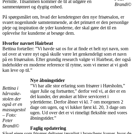
Pernille. Tilsammen kommer de til at udgøre en
Brandi©
sammentømret og dygtig enhed.
På spørgsmålet om, hvad der kendetegner den nye frisørsalon, er
svaret nogenlunde samstemmende, at det primært er den personlige
pleje og inspiration de yder kunderne, der skal gøre det til en
oplevelse for kunderne at besøge dem.
Hvorfor navnet Hairbeat
Bettina fortæller: ”Vi havde sat os for at finde et helt nyt navn, som
ud over at være nyt også skulle være let genkendeligt som et navn
på en frisørsalon. Efter grundig research valgte vi Hairbeat, der også
indeholder en moderne reference til rytme, som vi mener at vi godt
kan leve op til.”
Nye åbningstider
”Vi har alle stor erfaring som frisører i Hørsholm,”
Bettina i
siger Julie og fortsætter,” derfor ved vi, at der er en
hårvaske-
del kunder, der ønsker at blive serviceret i
stolen der
ydertiderne. Derfor åbner vi kl. 7 om morgenen 2
også er en
dage om ugen, og vi lukker først kl. 20, 3 dage om
massagestol
ugen. Ud over det er vi rimeligt fleksible med vores
– Foto:
åbningstider.”
Peter
Brandi©
Faglig opdatering
Såvel ejere som frisører deltager jævnligt i branchens kurser, hvor de