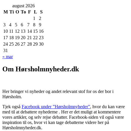
august 2026
M
Ti
O
To
F
L
S
1
2
3
4
5
6
7
8
9
10
11
12
13
14
15
16
17
18
19
20
21
22
23
24
25
26
27
28
29
30
31
« mar
Om Hørsholmnyheder.dk
Her bringer vi nyheder og andet relevant stof for os der bor i
Hørsholm.
Tjek også
Facebook under ”Hørsholmnyheder”
, hvor du kan være
med til at debattere nyhederne . Her er det muligt at kommentere
vores artikler, og selv rejse debatter. Facebook-siden vil også være
inspiration til os, hvor vi kan tage debatterne videre her på
Hørsholmnyheder.dk.