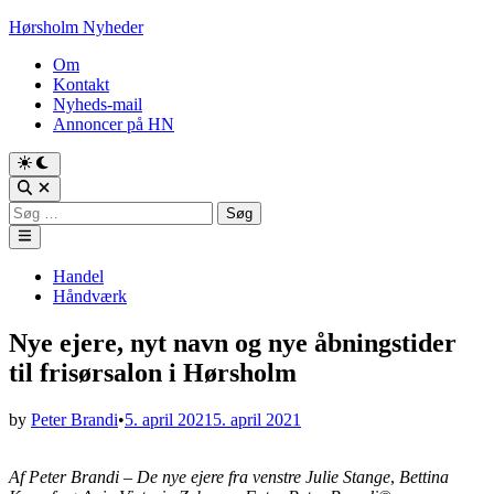
Skip
Hørsholm Nyheder
to
Om
content
Kontakt
Nyheds-mail
Annoncer på HN
Søg
efter:
Main
Menu
Posted
Handel
in
Håndværk
Nye ejere, nyt navn og nye åbningstider
til frisørsalon i Hørsholm
by
Peter Brandi
•
5. april 2021
5. april 2021
Af Peter Brandi – De nye ejere fra venstre
Julie Stange
,
Bettina