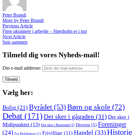
Peter Brandi
More by Peter Brandi
Indlægsnavigation
Previous
Previous Article
article:
Flere ukrainere i arbejde – Hørsholm er i top
Next
Next Article
article:
Spis sammen
Tilmeld dig vores Nyheds-mail!
Din e-mail addresse:
Vælg her:
Børn og skole
(72)
Byrådet
(53)
Bolig
(21)
Debat
(171)
Det sker i gågaden
(31)
Det sker i
Foreninger
Midtpunktet
(13)
Diverse
(5)
Det sker i Rungsted
(2)
Historie
Handel
(33)
(24)
Frivillige
(11)
Fra Redaktøren
(1)