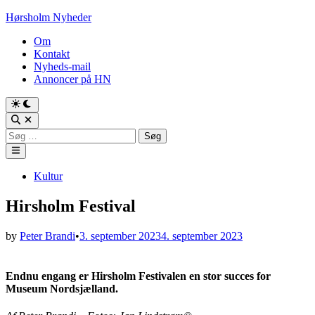
Skip
Hørsholm Nyheder
to
Om
content
Kontakt
Nyheds-mail
Annoncer på HN
Søg
efter:
Main
Menu
Posted
Kultur
in
Hirsholm Festival
by
Peter Brandi
•
3. september 2023
4. september 2023
Endnu engang er Hirsholm Festivalen en stor succes for
Museum Nordsjælland.