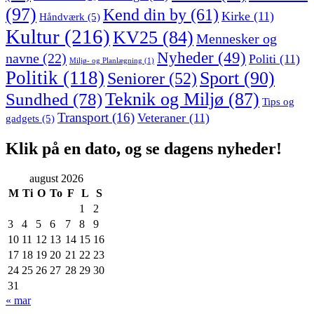
(97)
Kend din by
(61)
Kirke
(11)
Håndværk
(5)
Kultur
(216)
KV25
(84)
Mennesker og
Nyheder
(49)
navne
(22)
Politi
(11)
Miljø- og Planlægning
(1)
Politik
(118)
Sport
(90)
Seniorer
(52)
Sundhed
(78)
Teknik og Miljø
(87)
Tips og
Transport
(16)
Veteraner
(11)
gadgets
(5)
Klik på en dato, og se dagens nyheder!
august 2026
M
Ti
O
To
F
L
S
1
2
3
4
5
6
7
8
9
10
11
12
13
14
15
16
17
18
19
20
21
22
23
24
25
26
27
28
29
30
31
« mar