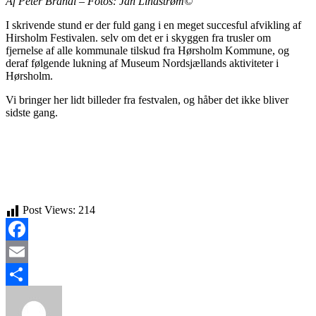
Af Peter Brandi – Fotos: Jan Lindstrøm©
I skrivende stund er der fuld gang i en meget succesful afvikling af
Hirsholm Festivalen. selv om det er i skyggen fra trusler om
fjernelse af alle kommunale tilskud fra Hørsholm Kommune, og
deraf følgende lukning af Museum Nordsjællands aktiviteter i
Hørsholm.
Vi bringer her lidt billeder fra festvalen, og håber det ikke bliver
sidste gang.
Post Views:
214
Facebook
Email
Share